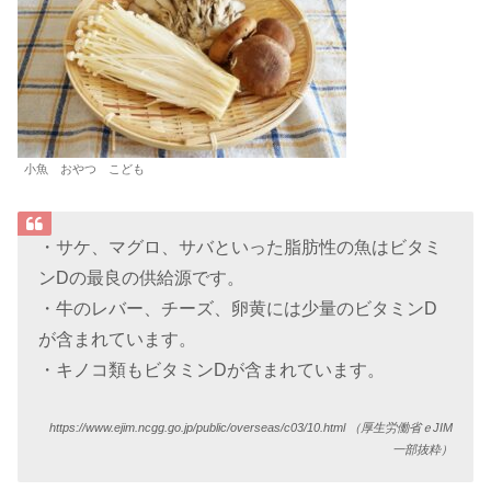
小魚 おやつ こども
・サケ、マグロ、サバといった脂肪性の魚はビタミ
ンDの最良の供給源です。
・牛のレバー、チーズ、卵黄には少量のビタミンD
が含まれています。
・キノコ類もビタミンDが含まれています。
https://www.ejim.ncgg.go.jp/public/overseas/c03/10.html （
厚生労働省ｅJIM
一部抜粋）