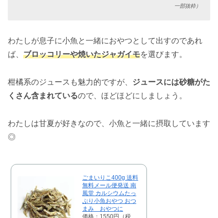
一部抜粋）
わたしが息子に小魚と一緒におやつとして出すのであれ
ば、
ブロッコリーや焼いたジャガイモ
を選びます。
柑橘系のジュースも魅力的ですが、
ジュースには砂糖がた
くさん含まれている
ので、ほどほどにしましょう。
わたしは甘夏が好きなので、小魚と一緒に摂取しています
◎
ごまいりこ400g 送料
無料メール便発送 南
風堂 カルシウムたっ
ぷり小魚おやつ おつ
まみ おやつに
価格：1550円（税