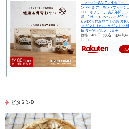
＼スーパーSALE／小魚アーモ
ンド小魚 アーモンドフィッシュ
OH！オサカーナ 楽天年間ラ
賞！1袋でカルシウム約800m
殺到の骨育おやつ｜小袋 お取
メ ギフト おつまみ ギフト 送
日 食べ物 グルメ お菓子
価格：480円（税込、送料無料
時点)
楽
ビタミンD