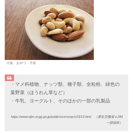
小魚 おやつ 子供
・マメ科植物、ナッツ類、種子類、全粒粉、緑色の
葉野菜（ほうれん草など）
・牛乳、ヨーグルト、そのほかの一部の乳製品
https://www.ejim.ncgg.go.jp/public/overseas/c03/13.html （厚生労働省ｅJIM
一部抜粋）