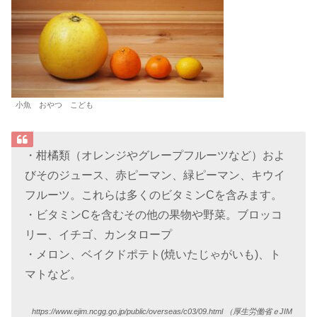
小魚 おやつ こども
・柑橘類（オレンジやグレープフルーツなど）およ
びそのジュース、赤ピーマン、緑ピーマン、キウイ
フルーツ。これらは多くのビタミンCを含みます。
・ビタミンCを含むその他の果物や野菜。ブロッコ
リー、イチゴ、カンタロープ
・メロン、ベイクドポテト(焼いたじゃがいも)、ト
マトなど。
https://www.ejim.ncgg.go.jp/public/overseas/c03/09.html （
厚生労働省ｅJIM