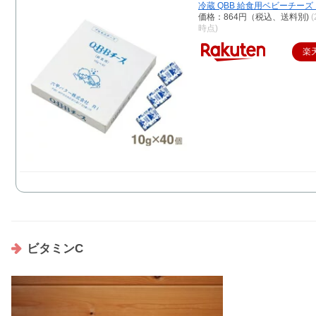
冷蔵 QBB 給食用ベビーチーズ 1
価格：864円（税込、送料別)
(
時点)
楽
ビタミンC