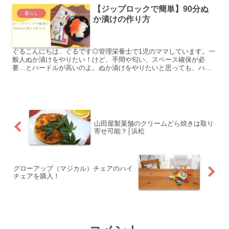
【ジップロックで簡単】90分ぬ
暮らし
か漬けの作り方
ぐるこんにちは、ぐるです◎管理栄養士で1児のママしています。一
般人ぬか漬けをやりたい！けど、手間や匂い、スペース確保が必
要…とハードルが高いのよ。ぬか漬けをやりたいと思っても、ハー
ドルが高く、なかなか手が出せなくないですか？場所を取らず、
め...
山田屋製菓舗のクリームどら焼きは取り
寄せ可能？│浜松
グローアップ（マジカル）チェアのハイ
チェアを購入！