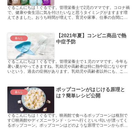
ぐるこんにちは！ぐるです。管理栄養士で2児のママです。コロナ禍
で、健康や食生活に気を付けたいなと思うタイミングがますます増
えてきました。おうち時間が増えて、育児や家事、仕事の合間にさ
さっと効率よく手軽に食べられるモノがあればと思ったりしませ...
【2021年夏】コンビニ商品で熱
暮らし
中症予防
ぐるこんにちは！ぐるです。管理栄養士で１児のママです。今年も
暑い夏がやってきますね。乳幼児や高齢者は特に熱中症になりやす
いという、過去の症例があります。乳幼児や高齢者以外にも、こん
な人は熱中症リスクが高いです。慢性疾患のある人体調の悪い人
暑...
ポップコーンがはじける原理と
暮らし
は？簡単レシピ公開
ぐるこんにちは！ぐるです。映画館で食べるポップコーンは格別で
す◎映画館やディズニーランド・シーへ行くといい匂いが漂ってく
るポップコーン。ポップコーンはどのような原理でコーンからポッ
プコーンへ変わるのか知っていますか。こんな人におすすめ自由
研...