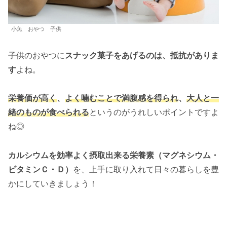
小魚 おやつ 子供
子供のおやつに
スナック菓子をあげるのは、抵抗がありま
す
よね。
栄養価が高く
、
よく噛むことで満腹感を得られ
、
大人と一
緒のものが食べられる
というのがうれしいポイントですよ
ね◎
カルシウムを効率よく摂取出来る栄養素（マグネシウム・
ビタミンＣ・Ｄ）
を、上手に取り入れて日々の暮らしを豊
かにしていきましょう！