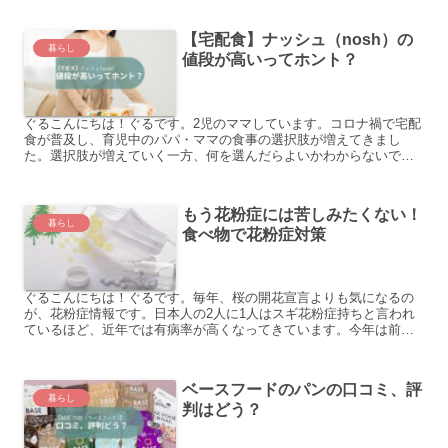
【宅配食】ナッシュ（nosh）の
暮らし
値段が高いってホント？
ぐるこんにちは！ぐるです。2児のママしています。コロナ禍で宅配
食が普及し、育児中のパパ・ママの食事の選択肢が増えてきまし
た。選択肢が増えていく一方、何を選んだらよいかわからないです
よね。この記事はナッシュ（nosh）を金額の面から紹介してい...
もう花粉症には苦しみたくない！
暮らし
食べ物で花粉症対策
ぐるこんにちは！ぐるです。毎年、桜の開花宣言よりも気になるの
が、花粉症情報です。日本人の2人に1人はスギ花粉症持ちと言われ
ているほど、近年では有病率が高くなってきています。今年は前年
よりも多い！と聞けば、なんだかムズムズする気がするし、今日...
ベースフードのパンの口コミ、評
暮らし
判はどう？