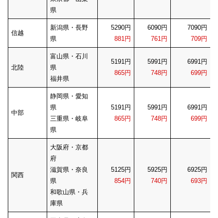
県
新潟県・長野
5290円
6090円
7090円
信越
県
881円
761円
709円
富山県・石川
5191円
5991円
6991円
北陸
県
865円
748円
699円
福井県
静岡県・愛知
県
5191円
5991円
6991円
中部
三重県・岐阜
865円
748円
699円
県
大阪府・京都
府
滋賀県・奈良
5125円
5925円
6925円
関西
県
854円
740円
693円
和歌山県・兵
庫県