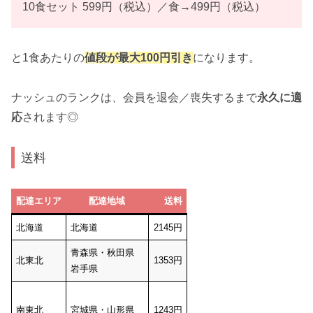
10食セット 599円（税込）／食→499円（税込）
と1食あたりの
値段が最大100円引き
になります。
ナッシュのランクは、会員を退会／喪失するまで
永久に適
応
されます◎
送料
配達エリア
配達地域
送料
北海道
北海道
2145円
青森県・秋田県
北東北
1353円
岩手県
南東北
宮城県・山形県
1243円