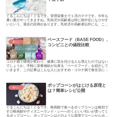
ぐるこんにちは！ぐるです。管理栄養士で１児のママです。今年も
暑い夏がやってきますね。乳幼児や高齢者は特に熱中症になりやす
いという、過去の症例があります。乳幼児や高齢者以外にも、こん
な人は熱中症リスクが高いです。慢性疾患のある人体調の悪い人
暑...
ベースフード（BASE FOOD）、
暮らし
コンビニとの値段比較
コロナ禍で環境が変わり、健康に気を付ける人も増えたのではない
でしょうか。手軽に栄養補給が出来る「ベースフード」を紹介して
いきます。この記事はこんな人におすすめ・コロナ禍で食生活に気
を付けるようになった人・育児や家事、仕事の合間にささっと食
事...
ポップコーンがはじける原理と
暮らし
は？簡単レシピ公開
ぐるこんにちは！ぐるです。映画館で食べるポップコーンは格別で
す◎映画館やディズニーランド・シーへ行くといい匂いが漂ってく
るポップコーン。ポップコーンはどのような原理でコーンからポッ