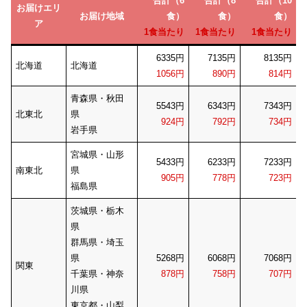
合計（6
合計（8
合計（10
お届けエリ
お届け地域
食）
食）
食）
ア
1食当たり
1食当たり
1食当たり
6335円
7135円
8135円
北海道
北海道
1056円
890円
814円
青森県・秋田
5543円
6343円
7343円
北東北
県
924円
792円
734円
岩手県
宮城県・山形
5433円
6233円
7233円
南東北
県
905円
778円
723円
福島県
茨城県・栃木
県
群馬県・埼玉
県
5268円
6068円
7068円
関東
千葉県・神奈
878円
758円
707円
川県
東京都・山梨