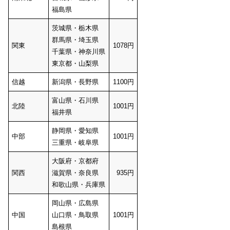
福島県
茨城県・栃木県
群馬県・埼玉県
関東
1078円
千葉県・神奈川県
東京都・山梨県
信越
新潟県・長野県
1100円
富山県・石川県
北陸
1001円
福井県
静岡県・愛知県
中部
1001円
三重県・岐阜県
大阪府・京都府
関西
滋賀県・奈良県
935円
和歌山県・兵庫県
岡山県・広島県
中国
山口県・鳥取県
1001円
島根県