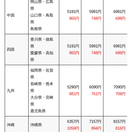
岡山県・広島
県
5191円
5991円
6991円
中国
山口県・鳥取
865円
748円
699円
県
島根県
香川県・徳島
県
5191円
5991円
6991円
四国
愛媛県・高知
865円
748円
699円
県
福岡県・佐賀
県
長崎県・熊本
5290円
6090円
7090円
九州
県
881円
761円
709円
大分県・宮崎
県
鹿児島県
6357円
7157円
8157円
沖縄
沖縄県
1059円
894円
816円