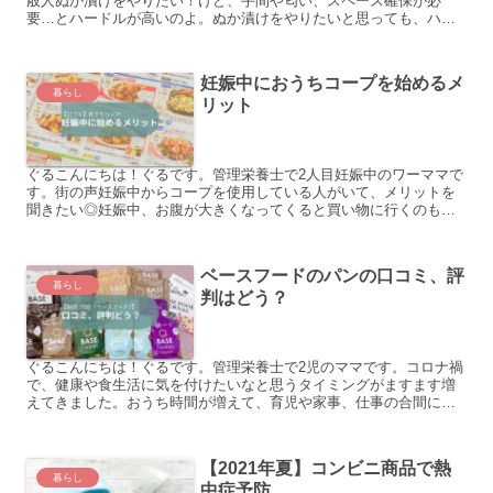
般人ぬか漬けをやりたい！けど、手間や匂い、スペース確保が必
要…とハードルが高いのよ。ぬか漬けをやりたいと思っても、ハー
ドルが高く、なかなか手が出せなくないですか？場所を取らず、
め...
妊娠中におうちコープを始めるメ
暮らし
リット
ぐるこんにちは！ぐるです。管理栄養士で2人目妊娠中のワーママで
す。街の声妊娠中からコープを使用している人がいて、メリットを
聞きたい◎妊娠中、お腹が大きくなってくると買い物に行くのも大
変になりますよね。実家がおうちコープを利用していて、前々か...
ベースフードのパンの口コミ、評
暮らし
判はどう？
ぐるこんにちは！ぐるです。管理栄養士で2児のママです。コロナ禍
で、健康や食生活に気を付けたいなと思うタイミングがますます増
えてきました。おうち時間が増えて、育児や家事、仕事の合間にさ
さっと効率よく手軽に食べられるモノがあればと思ったりしませ...
【2021年夏】コンビニ商品で熱
暮らし
中症予防