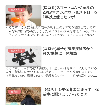
も...
[口コミ]スマートエンジェルの
妊娠・育児
2wayマグ スパウト＆ストローを
1年以上使ったレポ
ぐるです！こんにちは◎1歳半の息子との子育てを奮闘しています！
こんな疑問にぶち当たりましたスパウトの購入を考えている。コス
ト的にスマートエンジェルのスパウトが気になる。口コミや使い勝
手を知りたい。また、スパウトはいつから始めたらいいの？この...
[コロナ]息子が濃厚接触者から
妊娠・育児
PRC陽性に｜体験談
ぐるです。こんにちは！実は先日、息子の保育園に出入りしている
人が、新型コロナウイルスに感染していたことが発覚しました。
（園児なのか、職員なのか、保護者なのか．．．誰が感染したのか
は、個人情報のため非公開とのことでした。）その後、息子は濃厚
接...
【保活】１年保育園に通って、保
保育園
活中に聞けばよかったこと