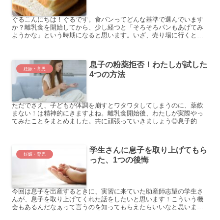
ぐるこんにちは！ぐるです。食パンってどんな基準で選んでいます
か？離乳食を開始してから、少し経つと「そろそろパンもあげてみ
ようかな」という時期になると思います。いざ、売り場に行くと、
たくさんのメーカーや種類のパンが並んでいることに、驚くと思
い...
息子の粉薬拒否！わたしが試した
妊娠・育児
4つの方法
ただでさえ、子どもが体調を崩すとワタワタしてしまうのに、薬飲
まない！は精神的にきますよね。離乳食開始後、わたしが実際やっ
てみたことをまとめました。共に頑張っていきましょう◎息子的お
すすめの薬の飲み方ヨーグルト体調が悪くなると、口当たりのい
い...
学生さんに息子を取り上げてもら
妊娠・育児
った、1つの後悔
今回は息子を出産するときに、実習に来ていた助産師志望の学生さ
んが、息子を取り上げてくれた話をしたいと思います！こういう機
会もあるんだなぁって言うのを知ってもらえたらいいなと思いま
す。たったひとつの後悔まず始めに、学生さんに息子を取り上げて